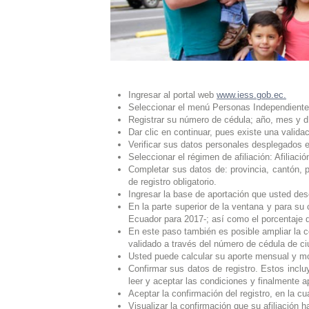
Ingresar al portal web
www.iess.gob.ec.
Seleccionar el menú Personas Independientes /
Registrar su número de cédula; año, mes y
Dar clic en continuar, pues existe una valid
Verificar sus datos personales desplegados e
Seleccionar el régimen de afiliación: Afiliac
Completar sus datos de: provincia, cantón, p
de registro obligatorio.
Ingresar la base de aportación que usted des
En la parte superior de la ventana y para su
Ecuador para 2017-; así como el porcentaje 
En este paso también es posible ampliar la 
validado a través del número de cédula de c
Usted puede calcular su aporte mensual y mo
Confirmar sus datos de registro. Estos incl
leer y aceptar las condiciones y finalmente ap
Aceptar la confirmación del registro, en la c
Visualizar la confirmación que su afiliación 