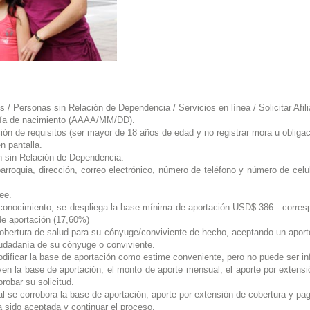
 Personas sin Relación de Dependencia / Servicios en línea / Solicitar Afilia
 día de nacimiento (AAAA/MM/DD).
ación de requisitos (ser mayor de 18 años de edad y no registrar mora u oblig
n pantalla.
ión sin Relación de Dependencia.
arroquia, dirección, correo electrónico, número de teléfono y número de cel
ee.
 conocimiento, se despliega la base mínima de aportación USD$ 386 - corresp
de aportación (17,60%)
cobertura de salud para su cónyuge/conviviente de hecho, aceptando un aport
iudadanía de su cónyuge o conviviente.
dificar la base de aportación como estime conveniente, pero no puede ser inf
uyen la base de aportación, el monto de aporte mensual, el aporte por exten
robar su solicitud.
ual se corrobora la base de aportación, aporte por extensión de cobertura y p
ha sido aceptada y continuar el proceso.